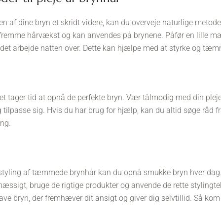
en af dine bryn et skridt videre, kan du overveje naturlige metode
t fremme hårvækst og kan anvendes på brynene. Påfør en lille m
d det arbejde natten over. Dette kan hjælpe med at styrke og tæm
 det tager tid at opnå de perfekte bryn. Vær tålmodig med din pleje
og tilpasse sig. Hvis du har brug for hjælp, kan du altid søge råd f
ing.
g styling af tæmmede brynhår kan du opnå smukke bryn hver dag.
æssigt, bruge de rigtige produkter og anvende de rette stylingtek
ve bryn, der fremhæver dit ansigt og giver dig selvtillid. Så kom