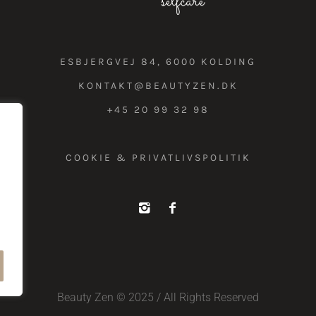
ESBJERGVEJ 84, 6000 KOLDING
KONTAKT@BEAUTYZEN.DK
+45 20 99 32 98
COOKIE & PRIVATLIVSPOLITIK
Beauty Zen © 2025 / All Rights Reserved