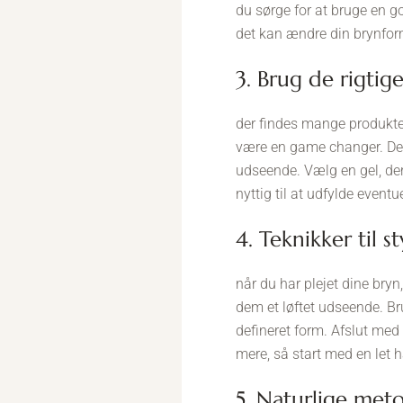
du sørge for at bruge en go
det kan ændre din brynfor
3. Brug de rigti
der findes mange produkte
være en game changer. Den
udseende. Vælg en gel, der
nyttig til at udfylde even
4. Teknikker til 
når du har plejet dine bryn
dem et løftet udseende. Bru
defineret form. Afslut med 
mere, så start med en let 
5. Naturlige met