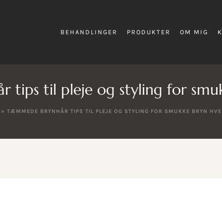
BEHANDLINGER
PRODUKTER
OM MIG
ips til pleje og styling for sm
»
TÆMMEDE BRYNHÅR TIPS TIL PLEJE OG STYLING FOR SMUKKE BRYN HVE