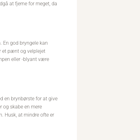
dgå at fjerne for meget, da
. En god bryngele kan
et pænt og velplejet
npen eller -blyant være
ed en brynbørste for at give
ler og skabe en mere
n. Husk, at mindre ofte er