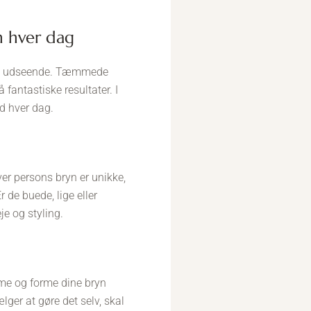
n hver dag
lede udseende. Tæmmede
 fantastiske resultater. I
ud hver dag.
Hver persons bryn er unikke,
r de buede, lige eller
je og styling.
mme og forme dine bryn
ger at gøre det selv, skal