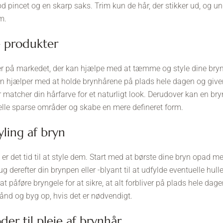
d pincet og en skarp saks. Trim kun de hår, der stikker ud, og un
m.
ge produkter
r på markedet, der kan hjælpe med at tæmme og style dine bryn
 hjælper med at holde brynhårene på plads hele dagen og giver 
 matcher din hårfarve for et naturligt look. Derudover kan en bry
tuelle sparse områder og skabe en mere defineret form.
styling af bryn
, er det tid til at style dem. Start med at børste dine bryn opad m
g derefter din brynpen eller -blyant til at udfylde eventuelle hul
at påføre bryngele for at sikre, at alt forbliver på plads hele dage
hånd og byg op, hvis det er nødvendigt.
oder til pleje af brynhår