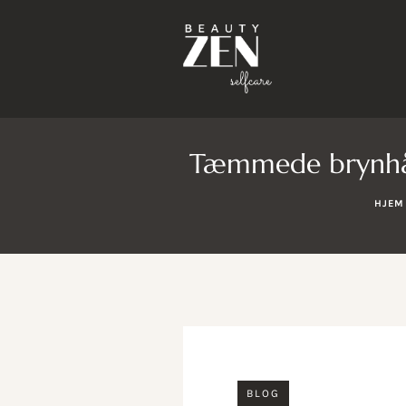
Tæmmede brynhår t
HJEM
BLOG