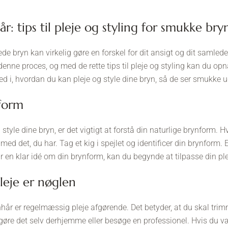
: tips til pleje og styling for smukke bry
ede bryn kan virkelig gøre en forskel for dit ansigt og dit sam
 denne proces, og med de rette tips til pleje og styling kan du opnå
ned i, hvordan du kan pleje og style dine bryn, så de ser smukke 
nform
 style dine bryn, er det vigtigt at forstå din naturlige brynform. 
 med det, du har. Tag et kig i spejlet og identificer din brynform. E
r en klar idé om din brynform, kan du begynde at tilpasse din ple
pleje er nøglen
år er regelmæssig pleje afgørende. Det betyder, at du skal tri
gøre det selv derhjemme eller besøge en professionel. Hvis du væl