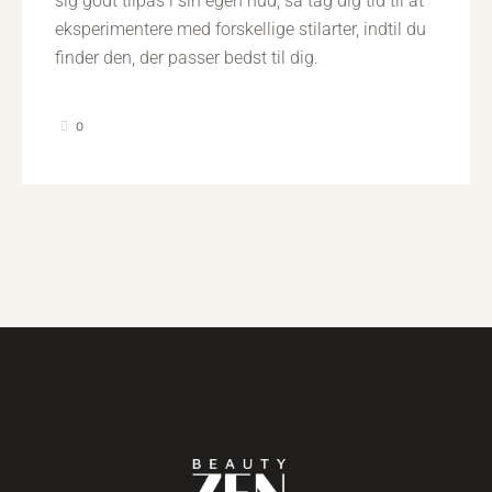
sig godt tilpas i sin egen hud, så tag dig tid til at
eksperimentere med forskellige stilarter, indtil du
finder den, der passer bedst til dig.
0