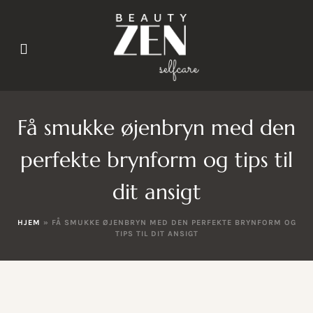
Få smukke øjenbryn med den
perfekte brynform og tips til
dit ansigt
HJEM
»
FÅ SMUKKE ØJENBRYN MED DEN PERFEKTE BRYNFORM OG
TIPS TIL DIT ANSIGT