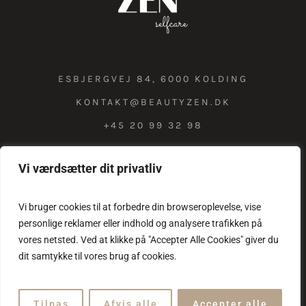
ESBJERGVEJ 84, 6000 KOLDING
KONTAKT@BEAUTYZEN.DK
+45 20 99 32 98
Vi værdsætter dit privatliv
COOKIE & PRIVATLIVSPOLITIK
Vi bruger cookies til at forbedre din browseroplevelse, vise
personlige reklamer eller indhold og analysere trafikken på
vores netsted. Ved at klikke på "Accepter Alle Cookies" giver du
dit samtykke til vores brug af cookies.
Tilpas
Afvis alle
Accepter alle