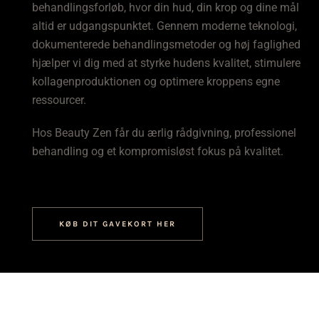
behandlingsforløb, hvor din hud, din krop og dine mål
altid er udgangspunktet. Gennem moderne teknologi,
dokumenterede behandlingsmetoder og høj faglighed
hjælper vi dig med at styrke hudens kvalitet, stimulere
kollagenproduktionen og optimere kroppens egne
ressourcer.
Hos Beauty Zen får du ærlig rådgivning, professionel
behandling og et kompromisløst fokus på kvalitet.
KØB DIT GAVEKORT HER