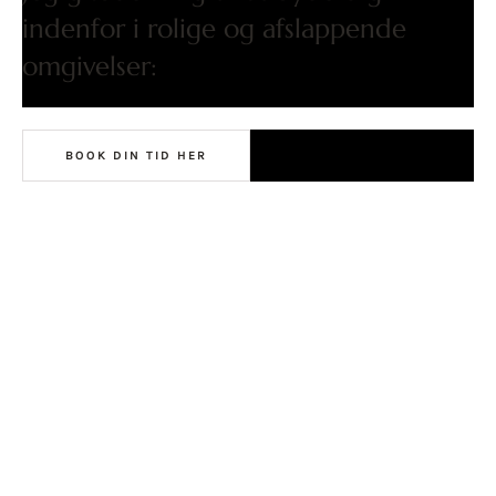
indenfor i rolige og afslappende
omgivelser:
BOOK DIN TID HER
EMS SLIM