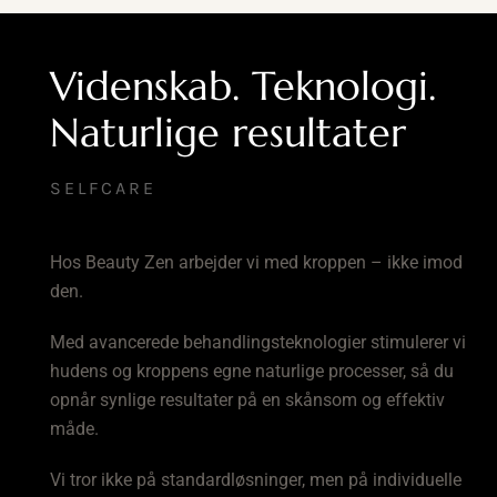
Videnskab. Teknologi.
Naturlige resultater
SELFCARE
Hos Beauty Zen arbejder vi med kroppen – ikke imod
den.
Med avancerede behandlingsteknologier stimulerer vi
hudens og kroppens egne naturlige processer, så du
opnår synlige resultater på en skånsom og effektiv
måde.
Vi tror ikke på standardløsninger, men på individuelle