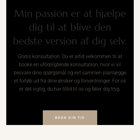
Min passion er at hjælpe
dig til at blive den
bedste version af dig selv.
Gratis konsultation. Du er altid velkommen til at
booke en uforpligtende konsultation, hvor vi vil
besvare dine spørgsmål og evt sammen planlægge
et forløb ud fra dine ønsker og forventninger. For os
er det vigtig, du har tillid til os og føler dig tryg.
BOOK DIN TID