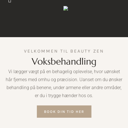
VELKOMMEN TIL BEAUTY ZEN
Voksbehandling
Vi lægger vægt på en behagelig oplevelse, hvor uønsket
hår fjernes med omhu og præcision. Uanset om du ønsker
behandling på benene, under armene eller andre områder,
er du i trygge hænder hos os.
BOOK DIN TID HER