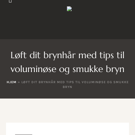
Løft dit brynhår med tips til
voluminøse og smukke bryn
HJEM
»
LØFT DIT BRYNHÅR MED TIPS TIL VOLUMINØSE OG SMUKKE
BRYN