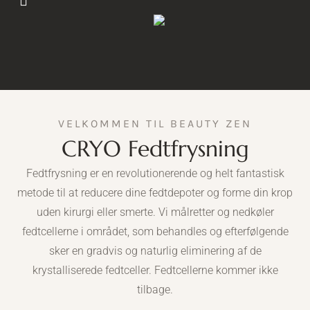
VELKOMMEN TIL BEAUTY ZEN
CRYO Fedtfrysning
Fedtfrysning er en revolutionerende og helt fantastisk
metode til at reducere dine fedtdepoter og forme din krop
uden kirurgi eller smerte. Vi målretter og nedkøler
fedtcellerne i området, som behandles og efterfølgende
sker en gradvis og naturlig eliminering af de
krystalliserede fedtceller. Fedtcellerne kommer ikke
tilbage.