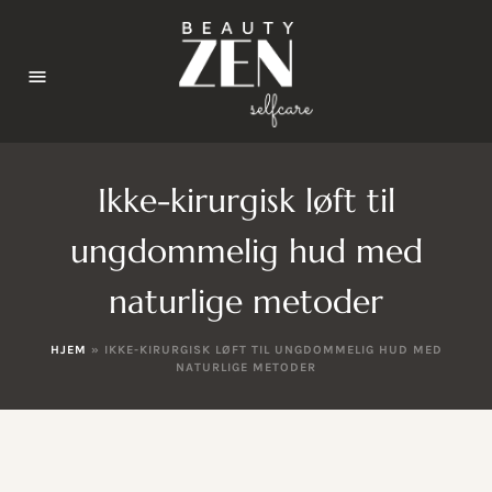
Ikke-kirurgisk løft til
ungdommelig hud med
naturlige metoder
HJEM
»
IKKE-KIRURGISK LØFT TIL UNGDOMMELIG HUD MED
NATURLIGE METODER