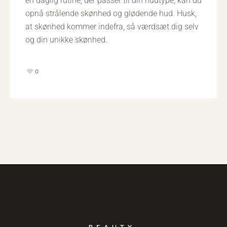
en daglig rutine, der passer til din hudtype, kan du
opnå strålende skønhed og glødende hud. Husk,
at skønhed kommer indefra, så værdsæt dig selv
og din unikke skønhed.
0