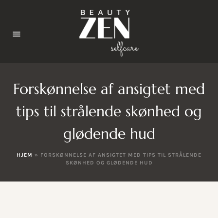
Forskønnelse af ansigtet med
tips til strålende skønhed og
glødende hud
HJEM
»
FORSKØNNELSE AF ANSIGTET MED TIPS TIL STRÅLENDE
SKØNHED OG GLØDENDE HUD