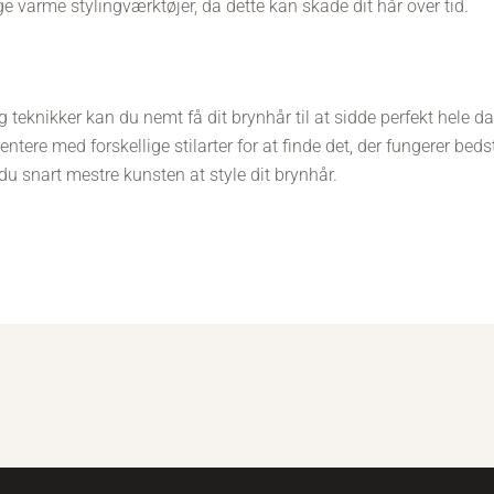
 varme stylingværktøjer, da dette kan skade dit hår over tid.
g teknikker kan du nemt få dit brynhår til at sidde perfekt hele 
ntere med forskellige stilarter for at finde det, der fungerer bedst
du snart mestre kunsten at style dit brynhår.