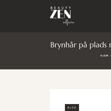
Brynhår på plads m
HJEM
BLOG