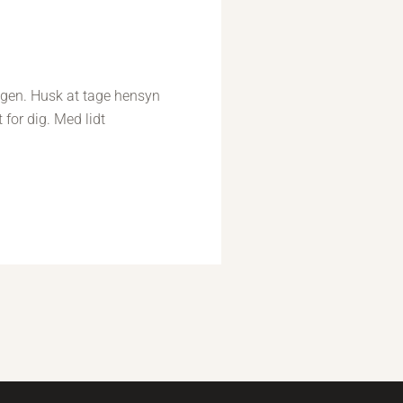
dagen. Husk at tage hensyn
 for dig. Med lidt