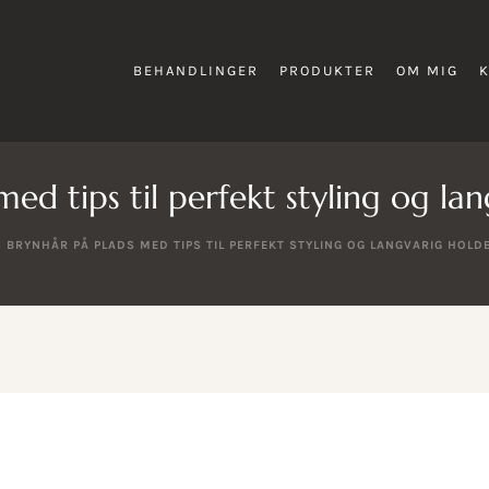
BEHANDLINGER
PRODUKTER
OM MIG
ed tips til perfekt styling og l
»
BRYNHÅR PÅ PLADS MED TIPS TIL PERFEKT STYLING OG LANGVARIG HOL