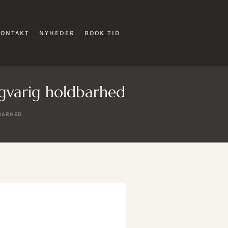
KONTAKT
NYHEDER
BOOK TID
angvarig holdbarhed
DBARHED