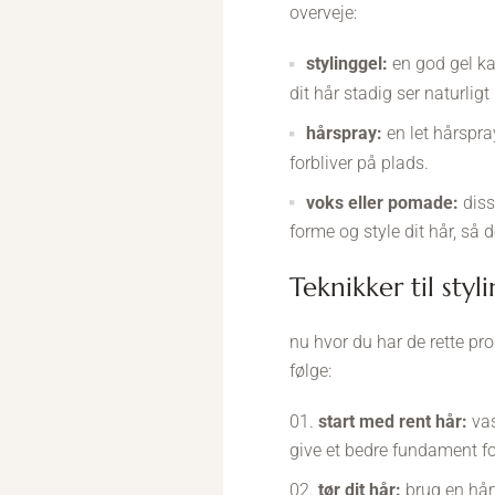
overveje:
stylinggel:
en god gel kan
dit hår stadig ser naturligt
hårspray:
en let hårspray
forbliver på plads.
voks eller pomade:
disse
forme og style dit hår, så 
teknikker til sty
nu hvor du har de rette prod
følge:
start med rent hår:
vas
give et bedre fundament for
tør dit hår:
brug en hårt