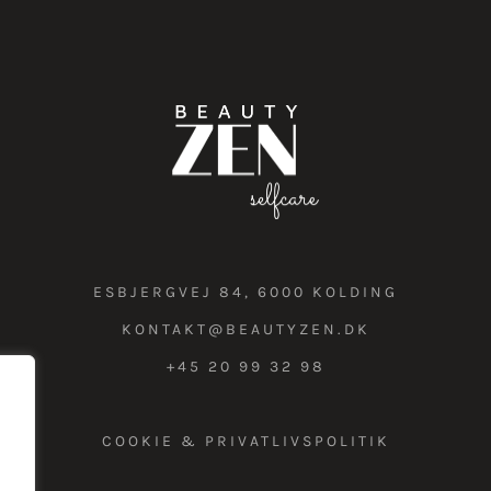
ESBJERGVEJ 84, 6000 KOLDING
KONTAKT@BEAUTYZEN.DK
+45 20 99 32 98
COOKIE & PRIVATLIVSPOLITIK