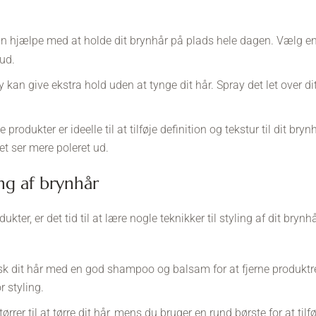
 hjælpe med at holde dit brynhår på plads hele dagen. Vælg en ge
 ud.
 kan give ekstra hold uden at tynge dit hår. Spray det let over dit 
 produkter er ideelle til at tilføje definition og tekstur til dit b
det ser mere poleret ud.
ling af brynhår
ukter, er det tid til at lære nogle teknikker til styling af dit brynh
k dit hår med en god shampoo og balsam for at fjerne produktres
 styling.
ørrer til at tørre dit hår, mens du bruger en rund børste for at ti