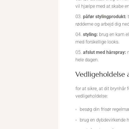
vil hjælpe med at skabe en
påfør stylingprodukt:
t
rødderne og arbejd dig ned 
styling:
brug en kam ell
med forskellige looks.
afslut med hårspray:
n
hele dagen.
vedligeholdelse 
for at sikre, at dit brynhår 
vedligeholdelse:
besøg din frisør regelmæ
brug en dybdevirkende h