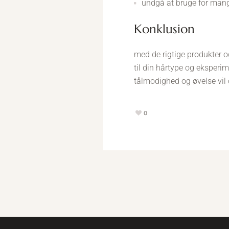
undgå at bruge for mange
konklusion
med de rigtige produkter o
til din hårtype og eksperime
tålmodighed og øvelse vil 
0