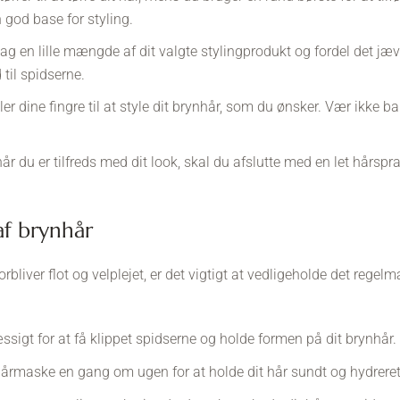
 god base for styling.
ag en lille mængde af dit valgte stylingprodukt og fordel det jævnt
til spidserne.
er dine fingre til at style dit brynhår, som du ønsker. Vær ikke b
år du er tilfreds med dit look, skal du afslutte med en let hårspray
af brynhår
forbliver flot og velplejet, er det vigtigt at vedligeholde det regelm
ssigt for at få klippet spidserne og holde formen på dit brynhår.
årmaske en gang om ugen for at holde dit hår sundt og hydreret