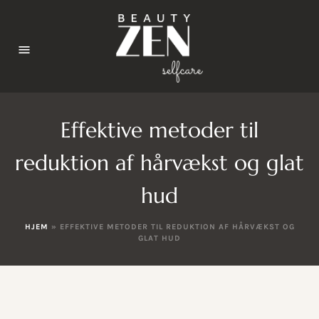
Effektive metoder til
reduktion af hårvækst og glat
hud
HJEM
»
EFFEKTIVE METODER TIL REDUKTION AF HÅRVÆKST OG
GLAT HUD