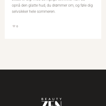
opnå den glatte hud, du drømmer om, og føle dig
selvsikker hele sommeren.
0