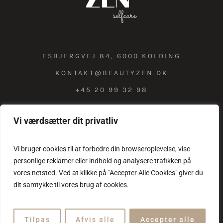
ESBJERGVEJ 84, 6000 KOLDING
KONTAKT@BEAUTYZEN.DK
+45 20 99 32 98
Vi værdsætter dit privatliv
COOKIE & PRIVATLIVSPOLITIK
Vi bruger cookies til at forbedre din browseroplevelse, vise
personlige reklamer eller indhold og analysere trafikken på
vores netsted. Ved at klikke på "Accepter Alle Cookies" giver du
dit samtykke til vores brug af cookies.
Tilpas
Afvis alle
Accepter alle
Beauty Zen © 2025 / All Rights Reserved