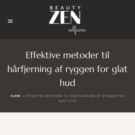
Effektive metoder til
hårfjerning af ryggen for glat
hud
HJEM
»
EFFEKTIVE METODER TIL HÅRFJERNING AF RYGGEN FOR
GLAT HUD