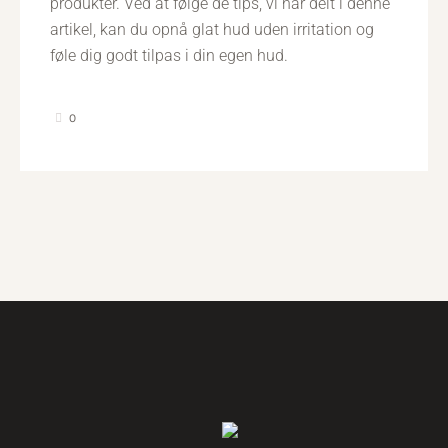
produkter. Ved at følge de tips, vi har delt i denne
artikel, kan du opnå glat hud uden irritation og
føle dig godt tilpas i din egen hud.
0