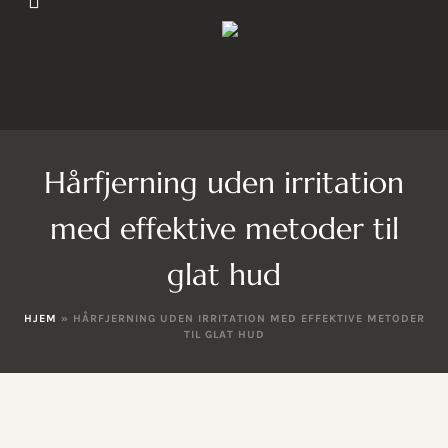
Hårfjerning uden irritation
med effektive metoder til
glat hud
HJEM
»
HÅRFJERNING UDEN IRRITATION MED EFFEKTIVE METODER
TIL GLAT HUD