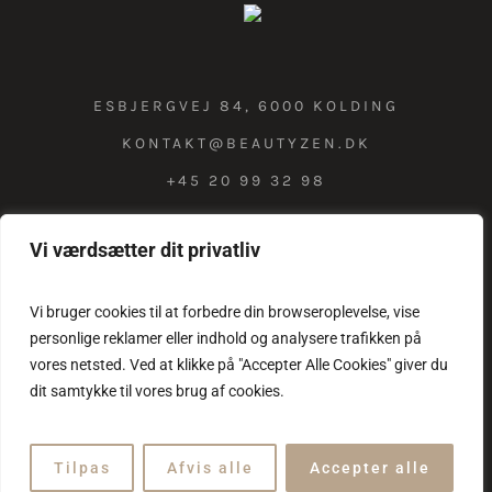
ESBJERGVEJ 84, 6000 KOLDING
KONTAKT@BEAUTYZEN.DK
+45 20 99 32 98
Vi værdsætter dit privatliv
COOKIE & PRIVATLIVSPOLITIK
Vi bruger cookies til at forbedre din browseroplevelse, vise
personlige reklamer eller indhold og analysere trafikken på
vores netsted. Ved at klikke på "Accepter Alle Cookies" giver du
dit samtykke til vores brug af cookies.
Tilpas
Afvis alle
Accepter alle
Beauty Zen © 2025 / All Rights Reserved