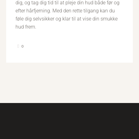
dig, og tag dig tid til at pleje din hud både før og
efter hårfjerning. Med den rette tilgang kan du
føle dig selvsikker og klar til at vise din smukke
hud frem.
0