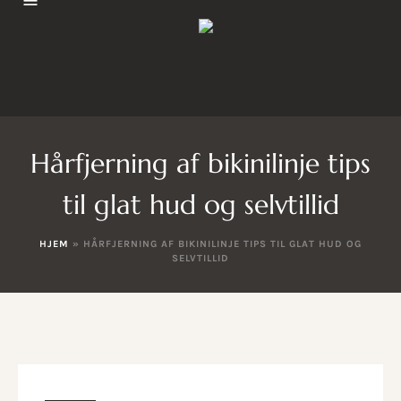
Hårfjerning af bikinilinje tips
til glat hud og selvtillid
HJEM
»
HÅRFJERNING AF BIKINILINJE TIPS TIL GLAT HUD OG
SELVTILLID