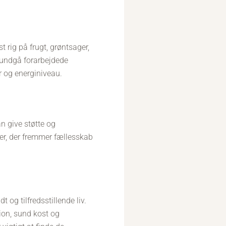
t rig på frugt, grøntsager,
t undgå forarbejdede
r og energiniveau.
n give støtte og
eter, der fremmer fællesskab
 og tilfredsstillende liv.
ion, sund kost og