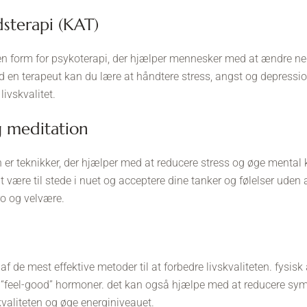
rdsterapi (KAT)
 en form for psykoterapi, der hjælper mennesker med at ændre n
 en terapeut kan du lære at håndtere stress, angst og depression,
livskvalitet.
og meditation
er teknikker, der hjælper med at reducere stress og øge mental k
 være til stede i nuet og acceptere dine tanker og følelser ude
 ro og velvære.
de mest effektive metoder til at forbedre livskvaliteten. fysisk ak
 “feel-good” hormoner. det kan også hjælpe med at reducere sy
valiteten og øge energiniveauet.