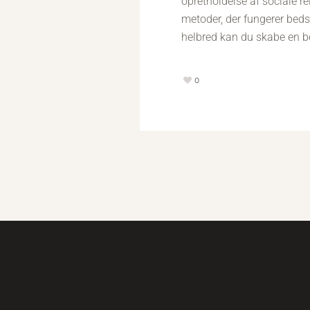
opretholdelse af sociale rel
metoder, der fungerer bedst
helbred kan du skabe en be
0