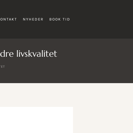
KONTAKT
NYHEDER
BOOK TID
re livskvalitet
TET