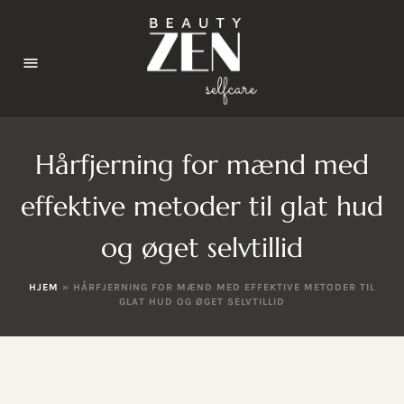
Hårfjerning for mænd med
effektive metoder til glat hud
og øget selvtillid
HJEM
»
HÅRFJERNING FOR MÆND MED EFFEKTIVE METODER TIL
GLAT HUD OG ØGET SELVTILLID