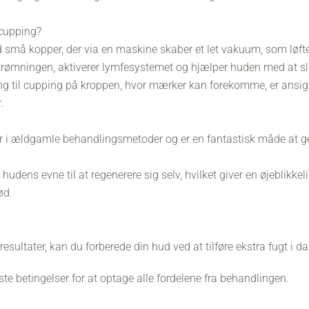
 cupping?
 små kopper, der via en maskine skaber et let vakuum, som lø
rømningen, aktiverer lymfesystemet og hjælper huden med at s
ing til cupping på kroppen, hvor mærker kan forekomme, er ansig
.
r i ældgamle behandlingsmetoder og er en fantastisk måde at g
udens evne til at regenerere sig selv, hvilket giver en øjeblikke
ød.
sultater, kan du forberede din hud ved at tilføre ekstra fugt i d
ste betingelser for at optage alle fordelene fra behandlingen.