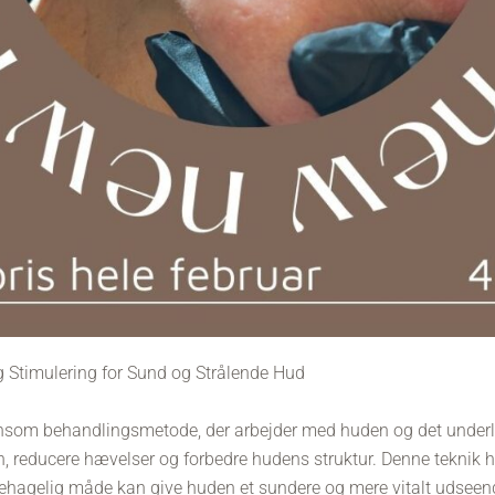
g Stimulering for Sund og Strålende Hud
nsom behandlingsmetode, der arbejder med huden og det underl
n, reducere hævelser og forbedre hudens struktur. Denne teknik ha
behagelig måde kan give huden et sundere og mere vitalt udseen