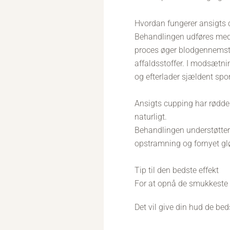
Hvordan fungerer ansigts
Behandlingen udføres med
proces øger blodgennemst
affaldsstoffer. I modsætn
og efterlader sjældent spor
Ansigts cupping har rødde
naturligt.
Behandlingen understøtter h
opstramning og fornyet gl
Tip til den bedste effekt
For at opnå de smukkeste re
Det vil give din hud de bed