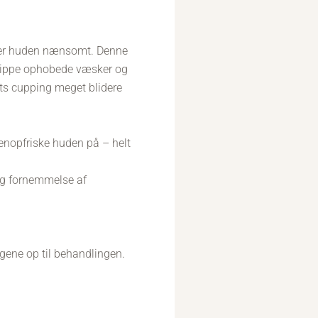
fter huden nænsomt. Denne
lippe ophobede væsker og
ts cupping meget blidere
enopfriske huden på – helt
lig fornemmelse af
agene op til behandlingen.