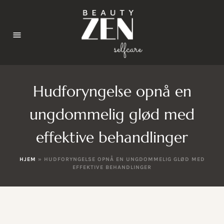
Hudforyngelse opnå en
ungdommelig glød med
effektive behandlinger
HJEM
»
HUDFORYNGELSE OPNÅ EN UNGDOMMELIG GLØD MED
EFFEKTIVE BEHANDLINGER