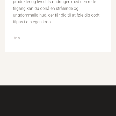
produkter og livsstilsændringer. med den rette
tilgang kan du opnå en strålende og
ungdommelig hud, der får dig til at føle dig godt
tilpas i din egen krop.
0