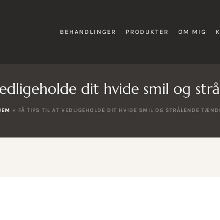
BEHANDLINGER
PRODUKTER
OM MIG
t vedligeholde dit hvide smil og st
JEM
»
FÅ TIPS TIL AT VEDLIGEHOLDE DIT HVIDE SMIL OG STRÅLENDE TÆND