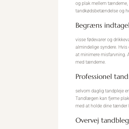
og plak mellem tænderne, h
tandkødsbetændelse og ho
begræns indtage
visse fødevarer og drikkeva
almindelige syndere. Hvis 
at minimere misfarvning. A
med tænderne.
professionel tan
selvom daglig tandpleje er
Tandlægen kan fjerne plak
med at holde dine tænder 
overvej tandble