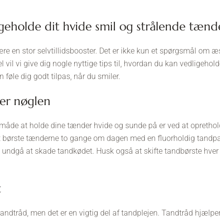
edligeholde dit hvide smil og strålende tænd
ære en stor selvtillidsbooster. Det er ikke kun et spørgsmål om æ
 vil vi give dig nogle nyttige tips til, hvordan du kan vedligehold
 føle dig godt tilpas, når du smiler.
 er nøglen
de at holde dine tænder hvide og sunde på er ved at oprethol
at børste tænderne to gange om dagen med en fluorholdig tandpa
 undgå at skade tandkødet. Husk også at skifte tandbørste hver t
t
dtråd, men det er en vigtig del af tandplejen. Tandtråd hjælpe