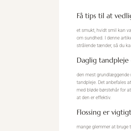
få tips til at v
et smukt, hvidt smil kan v
om sundhed. I denne artikel
strålende tænder, så du kan
daglig tandpleje
den mest grundlæggende må
tandpleje. Det anbefales 
med bløde børstehår for at
at den er effektiv.
flossing er vigtig
mange glemmer at bruge tan