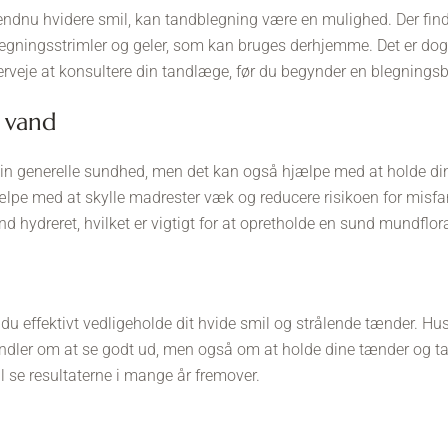
 endnu hvidere smil, kan tandblegning være en mulighed. Der fi
gningsstrimler og geler, som kan bruges derhjemme. Det er dog v
erveje at konsultere din tandlæge, før du begynder en blegnings
d vand
din generelle sundhed, men det kan også hjælpe med at holde din
jælpe med at skylle madrester væk og reducere risikoen for misf
 hydreret, hvilket er vigtigt for at opretholde en sund mundflor
 du effektivt vedligeholde dit hvide smil og strålende tænder. Hu
dler om at se godt ud, men også om at holde dine tænder og ta
 vil se resultaterne i mange år fremover.