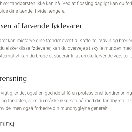
vor tandbørsten ikke kan nå. Ved at flossing dagligt kan du for
lde dine tænder hvide længere.
lsen af farvende fødevarer
rer kan misfarve dine tænder over tid. Kaffe, te, rødvin og bær e
du elsker disse fødevarer, kan du overveje at skylle munden med 
lternativt kan du bruge et sugerør til at drikke farvende væsker,
drensning
 vigtig, er det også en god idé at få en professionel tandrensni
 og tandsten, som du måske ikke kan nå med din tandbørste. Det
hvide, men også forbedre din mundhygiejne generelt.
gning