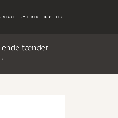
KONTAKT
NYHEDER
BOOK TID
rålende tænder
ER