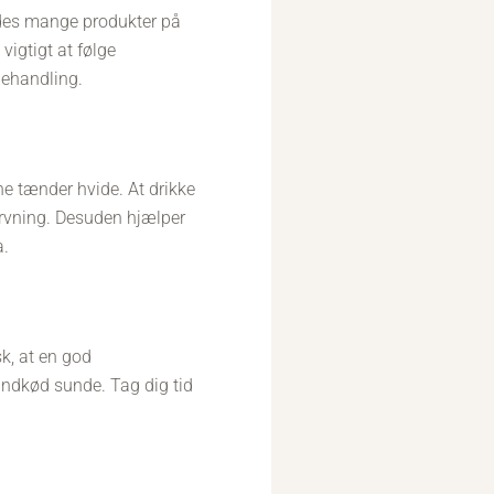
ndes mange produkter på
igtigt at følge
behandling.
e tænder hvide. At drikke
arvning. Desuden hjælper
a.
sk, at en god
ndkød sunde. Tag dig tid