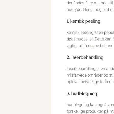
der findes flere metoder til
hudtype. Her er nogle af d
1. kemisk peeling
kemisk peeling er en populæ
døde hudceller. Dette kan 
vigtigt at få denne behandl
2. laserbehandling
laserbehandling er en anden
misfarvede områder og st
oplever betydelige forbedri
3. hudblegning
hudblegning kan også være 
forskellige produkter på 