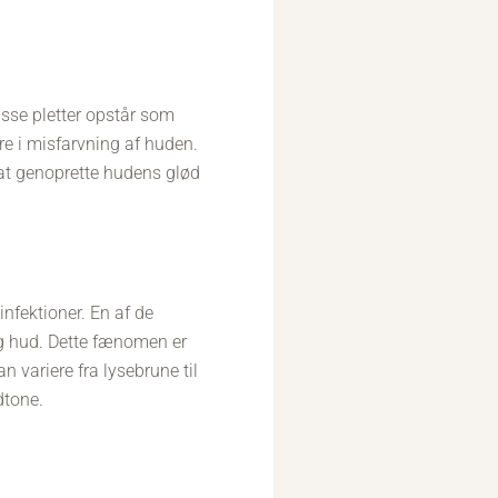
Disse pletter opstår som
re i misfarvning af huden.
 at genoprette hudens glød
infektioner. En af de
og hud. Dette fænomen er
 variere fra lysebrune til
dtone.