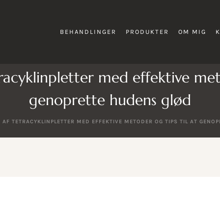
BEHANDLINGER
PRODUKTER
OM MIG
racyklinpletter med effektive meto
genoprette hudens glød
 AF TETRACYKLINPLETTER MED EFFEKTIVE METODER OG TIPS TIL AT GENO