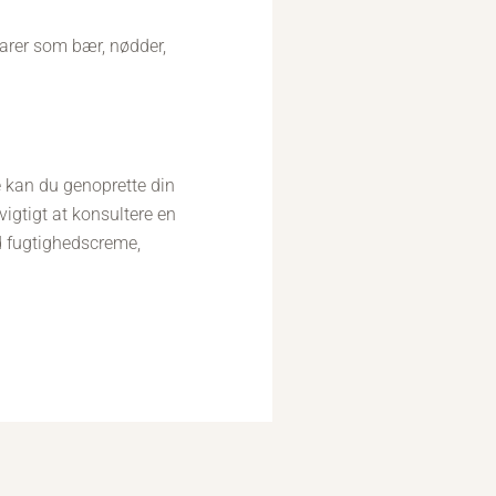
varer som bær, nødder,
e kan du genoprette din
igtigt at konsultere en
ed fugtighedscreme,