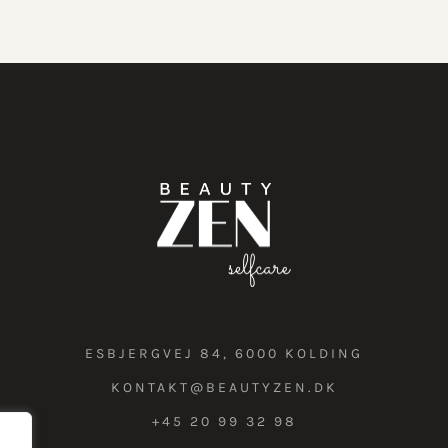
ESBJERGVEJ 84, 6000 KOLDING
KONTAKT@BEAUTYZEN.DK
+45 20 99 32 98