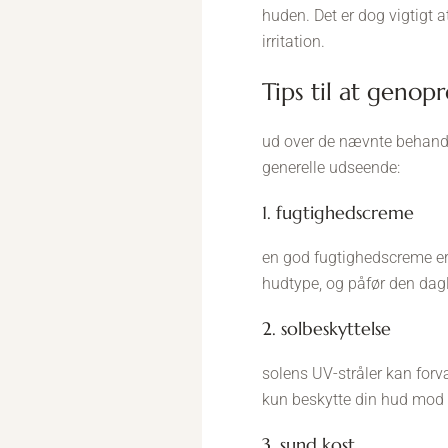
huden. Det er dog vigtigt 
irritation.
tips til at geno
ud over de nævnte behandli
generelle udseende:
1. fugtighedscreme
en god fugtighedscreme er 
hudtype, og påfør den dagl
2. solbeskyttelse
solens UV-stråler kan forvæ
kun beskytte din hud mod 
3. sund kost