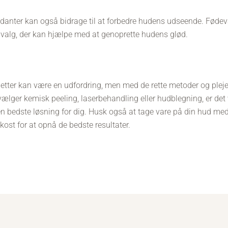
idanter kan også bidrage til at forbedre hudens udseende. Føde
 valg, der kan hjælpe med at genoprette hudens glød.
letter kan være en udfordring, men med de rette metoder og plej
lger kemisk peeling, laserbehandling eller hudblegning, er det v
den bedste løsning for dig. Husk også at tage vare på din hud m
kost for at opnå de bedste resultater.