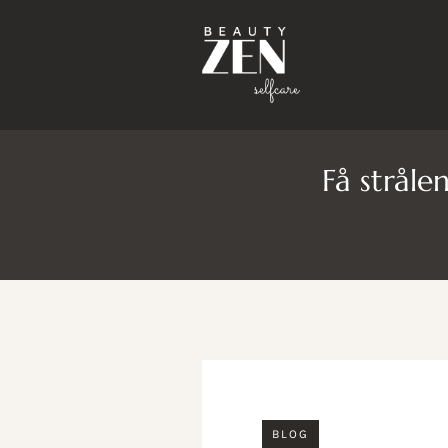
Få stråle
BLOG