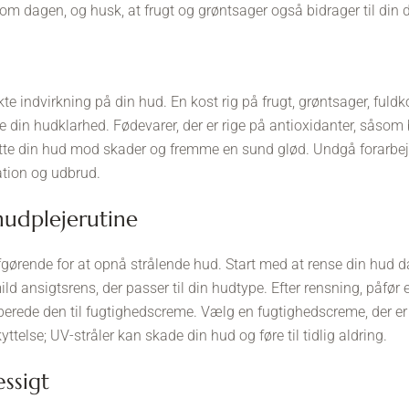
om dagen, og husk, at frugt og grøntsager også bidrager til din
kte indvirkning på din hud. En kost rig på frugt, grøntsager, fuld
 din hudklarhed. Fødevarer, der er rige på antioxidanter, såsom
tte din hud mod skader og fremme en sund glød. Undgå forarbej
ation og udbrud.
 hudplejerutine
gørende for at opnå strålende hud. Start med at rense din hud dag
d ansigtsrens, der passer til din hudtype. Efter rensning, påfør 
rede den til fugtighedscreme. Vælg en fugtighedscreme, der er l
ttelse; UV-stråler kan skade din hud og føre til tidlig aldring.
æssigt