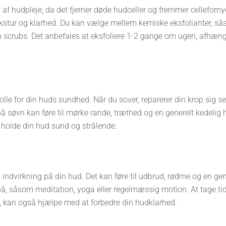
el af hudpleje, da det fjerner døde hudceller og fremmer celleforn
kstur og klarhed. Du kan vælge mellem kemiske eksfolianter, så
m scrubs. Det anbefales at eksfoliere 1-2 gange om ugen, afhæng
olle for din huds sundhed. Når du sover, reparerer din krop sig s
å søvn kan føre til mørke rande, træthed og en generelt kedelig h
t holde din hud sund og strålende.
 indvirkning på din hud. Det kan føre til udbrud, rødme og en gen
å, såsom meditation, yoga eller regelmæssig motion. At tage tid t
ad, kan også hjælpe med at forbedre din hudklarhed.