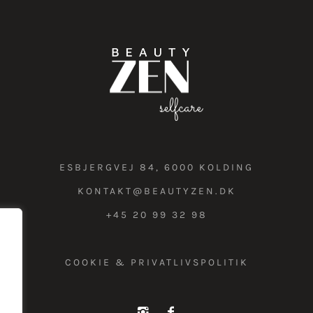
ESBJERGVEJ 84, 6000 KOLDING
KONTAKT@BEAUTYZEN.DK
+45 20 99 32 98
COOKIE & PRIVATLIVSPOLITIK