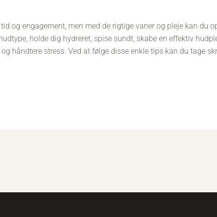
r tid og engagement, men med de rigtige vaner og pleje kan du 
hudtype, holde dig hydreret, spise sundt, skabe en effektiv hudple
og håndtere stress. Ved at følge disse enkle tips kan du tage s