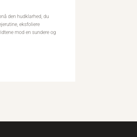
opnå den hudklarhed, du
jerutine, eksfoliere
kridtene mod en sundere og