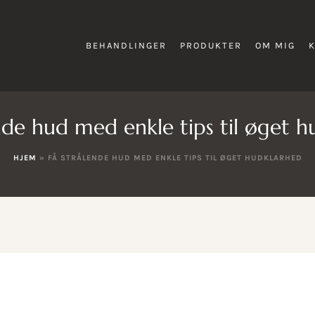
BEHANDLINGER
PRODUKTER
OM MIG
nde hud med enkle tips til øget 
HJEM
»
FÅ STRÅLENDE HUD MED ENKLE TIPS TIL ØGET HUDKLARHED