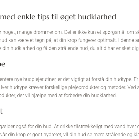
 med enkle tips til øget hudklarhed
 er noget, mange drømmer om. Det er ikke kun et spørgsmål om
d kan være et tegn på, at din krop fungerer optimalt. I denne arti
e din hudklarhed og få den strålende hud, du altid har ønsket dig
pe
tere nye hudplejerutiner, er det vigtigt at forstå din hudtype. Er d
 Hver hudtype kræver forskellige plejeprodukter og metoder. Ved a
odukter, der vil hjælpe med at forbedre din hudklarhed.
t
et gælder også for din hud. At drikke tilstrækkeligt med vand hve
år din krop er godt hydreret, vil din hud se mere strålende og klar