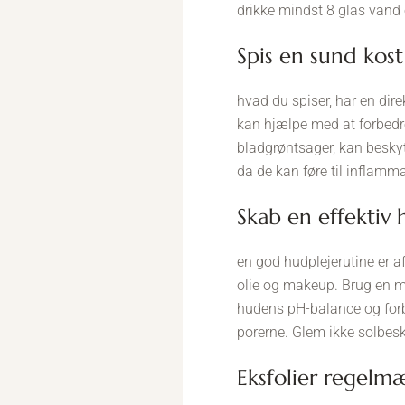
drikke mindst 8 glas vand 
spis en sund kost
hvad du spiser, har en dire
kan hjælpe med at forbedre
bladgrøntsager, kan besky
da de kan føre til inflamm
skab en effektiv
en god hudplejerutine er af
olie og makeup. Brug en mil
hudens pH-balance og forbe
porerne. Glem ikke solbesky
eksfolier regelm