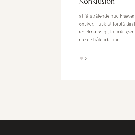
konklusion
at få strålende hud kræve
ønsker. Husk at forstå din 
regelmæssigt, få nok søvn 
mere strålende hud.
0