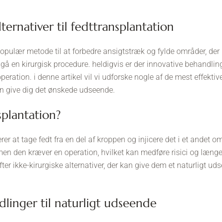
alternativer til fedttransplantation
populær metode til at forbedre ansigtstræk og fylde områder, de
å en kirurgisk procedure. heldigvis er der innovative behandlinge
eration. i denne artikel vil vi udforske nogle af de mest effektive 
an give dig det ønskede udseende.
splantation?
rer at tage fedt fra en del af kroppen og injicere det i et andet o
en den kræver en operation, hvilket kan medføre risici og længere
er ikke-kirurgiske alternativer, der kan give dem et naturligt 
dlinger til naturligt udseende