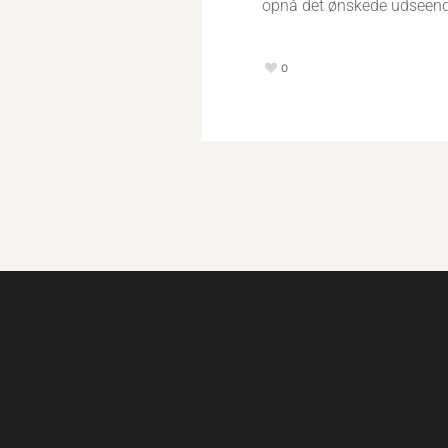
opnå det ønskede udseende 
0