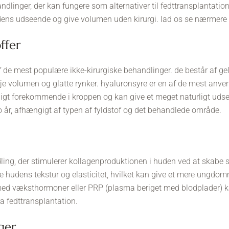
andlinger, der kan fungere som alternativer til fedttransplantatio
udens udseende og give volumen uden kirurgi. lad os se nærmere
offer
f de mest populære ikke-kirurgiske behandlinger. de består af gel-
lføje volumen og glatte rynker. hyaluronsyre er en af de mest anve
urligt forekommende i kroppen og kan give et meget naturligt uds
to år, afhængigt af typen af fyldstof og det behandlede område.
ling, der stimulerer kollagenproduktionen i huden ved at skabe 
 hudens tekstur og elasticitet, hvilket kan give et mere ungdom
ed væksthormoner eller PRP (plasma beriget med blodplader)
ra fedttransplantation.
nger