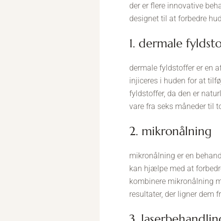
der er flere innovative beh
designet til at forbedre h
1. dermale fyldst
dermale fyldstoffer er en a
injiceres i huden for at ti
fyldstoffer, da den er nat
vare fra seks måneder til 
2. mikronålning
mikronålning er en behand
kan hjælpe med at forbedre
kombinere mikronålning m
resultater, der ligner dem f
3. laserbehandli