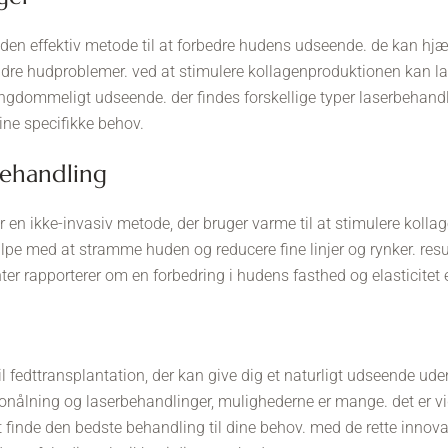
nden effektiv metode til at forbedre hudens udseende. de kan hj
dre hudproblemer. ved at stimulere kollagenproduktionen kan l
ngdommeligt udseende. der findes forskellige typer laserbehandlin
dine specifikke behov.
sbehandling
 en ikke-invasiv metode, der bruger varme til at stimulere kolla
pe med at stramme huden og reducere fine linjer og rynker. res
ter rapporterer om en forbedring i hudens fasthed og elasticitet 
il fedttransplantation, der kan give dig et naturligt udseende uden
kronålning og laserbehandlinger, mulighederne er mange. det er vi
 at finde den bedste behandling til dine behov. med de rette inno