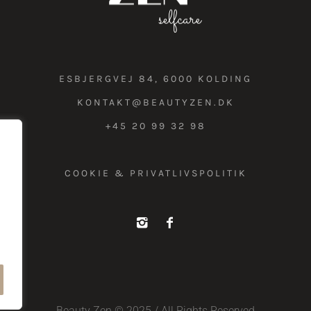
ESBJERGVEJ 84, 6000 KOLDING
KONTAKT@BEAUTYZEN.DK
+45 20 99 32 98
COOKIE & PRIVATLIVSPOLITIK
Beauty Zen © 2025 / All Rights Reserved