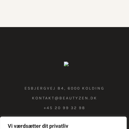
ESBJERGVEJ 84, 6000 KOLDING
KONTAKT@BEAUTYZEN.DK
+45 20 99 32 98
Vi værdsætter dit privatliv
COOKIE & PRIVATLIVSPOLITIK