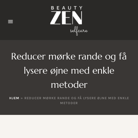
Reducer mørke rande og få
lysere øjne med enkle
metoder
HJEM
»
REDUCER MØRKE RANDE OG FÅ LYSERE ØJNE MED ENKLE
METODER