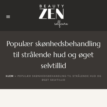
Populær skønhedsbehandling
til strålende hud og øget
selvtillid
HJEM
»
POPULÆR SKØNHEDSBEHANDLING TIL STRÅLENDE HUD OG
ØGET SELVTILLID