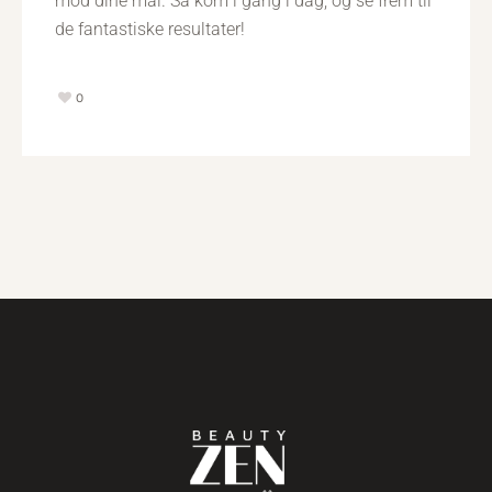
mod dine mål. Så kom i gang i dag, og se frem til
de fantastiske resultater!
0