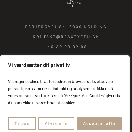
ESBJERGVEJ 84, 6000 KOLDING
KONTAKT@BEAUTYZEN.DK
+45 20 99 32 98
Vi værdsætter dit privatliv
COOKIE & PRIVATLIVSPOLITIK
Vi bruger cookies til at forbedre din browseroplevelse, vise
personlige reklamer eller indhold og analysere trafikken på
vores netsted. Ved at klikke på "Accepter Alle Cookies" giver du
dit samtykke til vores brug af cookies.
Tilpas
Afvis alle
Accepter alle
Beauty Zen © 2025 / All Rights Reserved