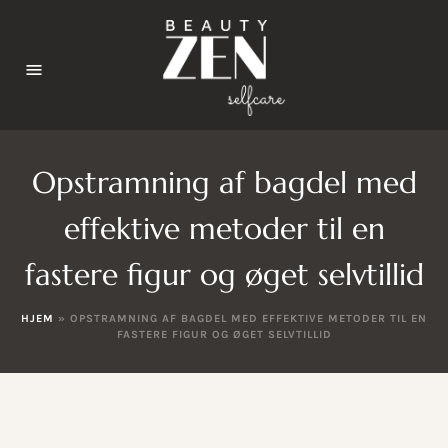
Opstramning af bagdel med
effektive metoder til en
fastere figur og øget selvtillid
HJEM
»
OPSTRAMNING AF BAGDEL MED EFFEKTIVE METODER TIL EN
FASTERE FIGUR OG ØGET SELVTILLID