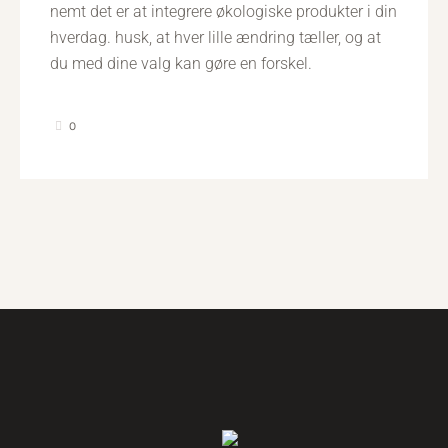
nemt det er at integrere økologiske produkter i din
hverdag. husk, at hver lille ændring tæller, og at
du med dine valg kan gøre en forskel.
0