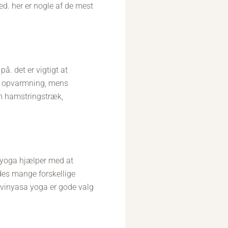
d. her er nogle af de mest
å. det er vigtigt at
om opvarmning, mens
om hamstringstræk,
i yoga hjælper med at
des mange forskellige
g vinyasa yoga er gode valg