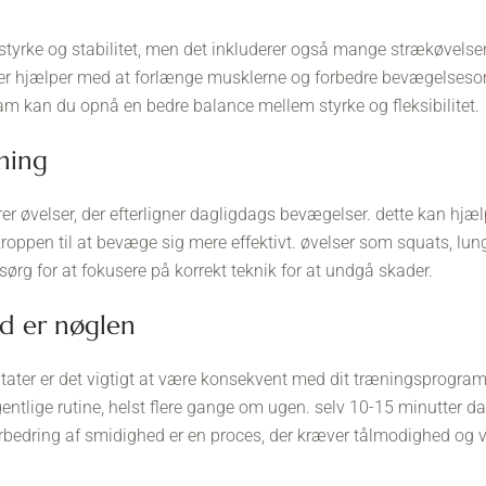
 styrke og stabilitet, men det inkluderer også mange strækøvelser
er hjælper med at forlænge musklerne og forbedre bevægelsesom
ram kan du opnå en bedre balance mellem styrke og fleksibilitet.
æning
rer øvelser, der efterligner dagligdags bevægelser. dette kan hjæ
roppen til at bevæge sig mere effektivt. øvelser som squats, lun
ørg for at fokusere på korrekt teknik for at undgå skader.
ed er nøglen
ltater er det vigtigt at være konsekvent med dit træningsprogram.
entlige rutine, helst flere gange om ugen. selv 10-15 minutter da
 forbedring af smidighed er en proces, der kræver tålmodighed og