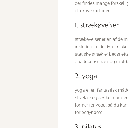
der findes mange forskell
effektive metoder:
1. strækøvelser
strækøvelser er en af de me
inkludere både dynamiske 
statiske stræk er bedst ef
quadricepsstræk og skulder
2. yoga
yoga er en fantastisk måde
strække og styrke muskler
former for yoga, så du kan
for begyndere.
3. pilates