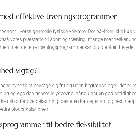
 med effektive træningsprogrammer
onent i vores generelle fysiske velvære. Det påvirker ikke kun vo
gså vores præstation i sport og træning. mange mennesker und
e, men med de rette træningsprogrammer kan du opnå en betydelig
ghed vigtig?
oppens evne til at bevæge sig frit og uden begrænsninger. det er 
dning og øge den generelle ydeevne. når du har en god smidighed
dre risiko for overbelastning. desuden kan øget smidighed hjælp
dre blodcirkulationen.
gsprogrammer til bedre fleksibilitet