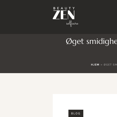
Øget smidighe
HJEM
»
ØGET SM
BLOG