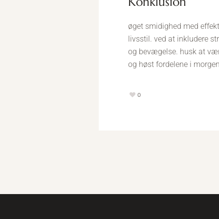
konklusion
øget smidighed med effekt
livsstil. ved at inkludere s
og bevægelse. husk at være
og høst fordelene i morgen
0