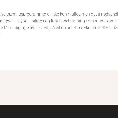
ive træningsprogrammer er ikke kun muligt, men også nødvendi
trækøvelser, yoga, pilates og funktionel træning i din rutine kan du
 tålmodig og konsekvent, så vil du snart mærke forskellen. inve
!