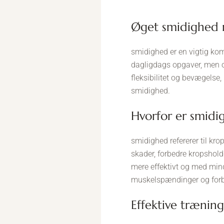
øget smidighed
smidighed er en vigtig komp
dagligdags opgaver, men o
fleksibilitet og bevægels
smidighed.
hvorfor er smidi
smidighed refererer til kr
skader, forbedre kropshol
mere effektivt og med min
muskelspændinger og forbe
effektive trænin