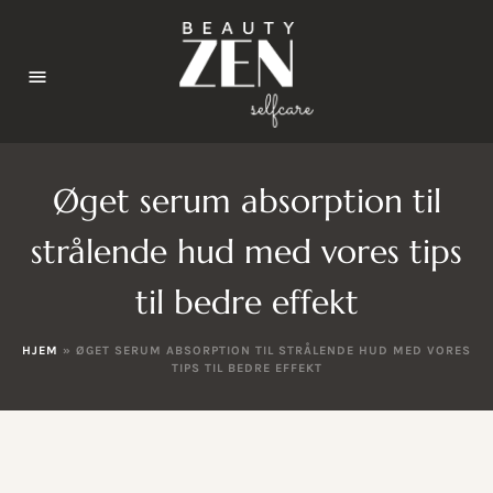
Øget serum absorption til
strålende hud med vores tips
til bedre effekt
HJEM
»
ØGET SERUM ABSORPTION TIL STRÅLENDE HUD MED VORES
TIPS TIL BEDRE EFFEKT