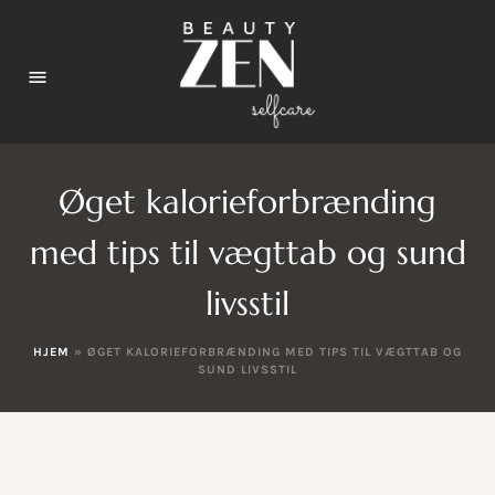
Øget kalorieforbrænding
med tips til vægttab og sund
livsstil
HJEM
»
ØGET KALORIEFORBRÆNDING MED TIPS TIL VÆGTTAB OG
SUND LIVSSTIL