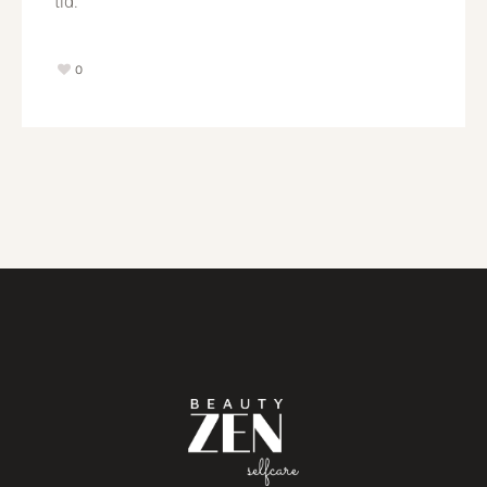
tid.
0