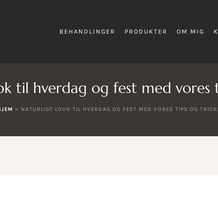
BEHANDLINGER
PRODUKTER
OM MIG
ok til hverdag og fest med vores t
HJEM
»
NATURLIGT LOOK TIL HVERDAG OG FEST MED VORES TIPS OG TRICK