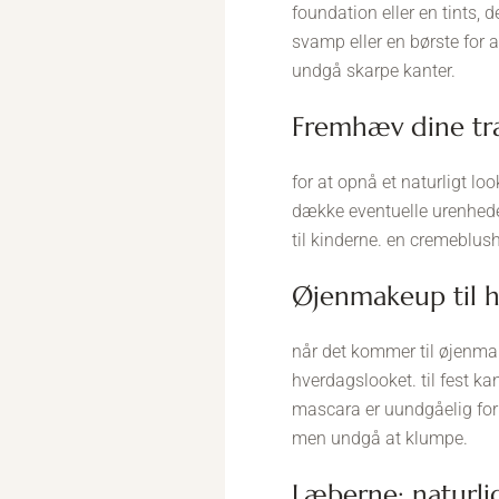
foundation eller en tints,
svamp eller en børste for 
undgå skarpe kanter.
fremhæv dine t
for at opnå et naturligt lo
dække eventuelle urenheder
til kinderne. en cremeblus
øjenmakeup til 
når det kommer til øjenmake
hverdagslooket. til fest ka
mascara er uundgåelig for 
men undgå at klumpe.
læberne: naturl