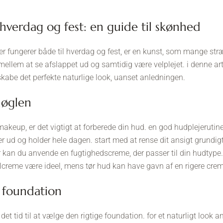
il hverdag og fest: en guide til skønhed
der fungerer både til hverdag og fest, er en kunst, som mange str
mellem at se afslappet ud og samtidig være velplejet. i denne arti
t skabe det perfekte naturlige look, uanset anledningen.
nøglen
akeup, er det vigtigt at forberede din hud. en god hudplejerutine
r ud og holder hele dagen. start med at rense dit ansigt grundigt
r kan du anvende en fugtighedscreme, der passer til din hudtype. 
gelcreme være ideel, mens tør hud kan have gavn af en rigere cre
e foundation
 det tid til at vælge den rigtige foundation. for et naturligt look a