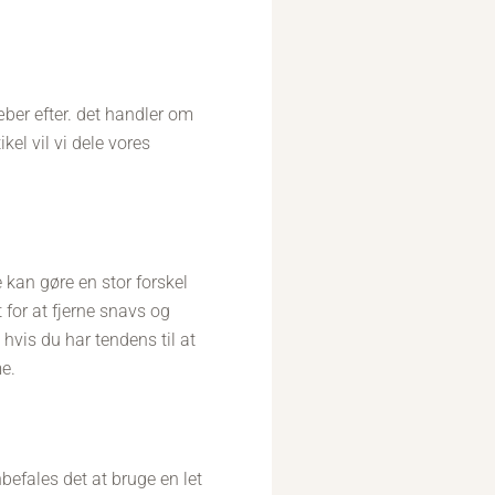
æber efter. det handler om
kel vil vi dele vores
 kan gøre en stor forskel
 for at fjerne snavs og
hvis du har tendens til at
me.
nbefales det at bruge en let