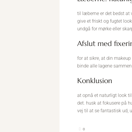
til læberne er det bedst at
give et friskt og fugtet lo
undgå for mørke eller skarpe
afslut med fixer
for at sikre, at din makeu
binde alle lagene sammen og
konklusion
at opnå et naturligt look t
det. husk at fokusere på h
vej til at se fantastisk ud
0