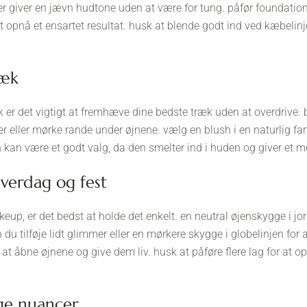
 der giver en jævn hudtone uden at være for tung. påfør foundat
at opnå et ensartet resultat. husk at blende godt ind ved kæbelin
ræk
ok er det vigtigt at fremhæve dine bedste træk uden at overdrive. b
 eller mørke rande under øjnene. vælg en blush i en naturlig far
h kan være et godt valg, da den smelter ind i huden og giver et m
hverdag og fest
up, er det bedst at holde det enkelt. en neutral øjenskygge i jor
n du tilføje lidt glimmer eller en mørkere skygge i globelinjen fo
at åbne øjnene og give dem liv. husk at påføre flere lag for at o
ige nuancer