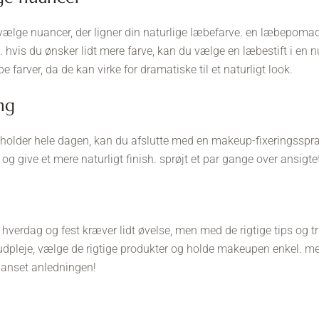
 vælge nuancer, der ligner din naturlige læbefarve. en læbepomade
ok. hvis du ønsker lidt mere farve, kan du vælge en læbestift i en n
 farver, da de kan virke for dramatiske til et naturligt look.
ing
p holder hele dagen, kan du afslutte med en makeup-fixeringsspra
 give et mere naturligt finish. sprøjt et par gange over ansigtet,
il hverdag og fest kræver lidt øvelse, men med de rigtige tips og
udpleje, vælge de rigtige produkter og holde makeupen enkel. me
, uanset anledningen!