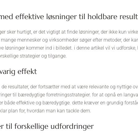
 med effektive løsninger til holdbare resul
er sker hurtigt, er det vigtigt at finde løsninger, der ikke kun vir
er. mange mennesker og virksomheder søger efter metoder, der ka
ktive løsninger kommer ind i billedet. i denne artikel vil vi udfor
skellige strategier og tilgange.
gvarig effekt
il de resultater, der fortsætter med at være relevante og nyttige ov
r til bæredygtige forretningsstrategier. for at opnå en langvarig
er både effektive og bæredygtige. dette kræver en grundig forståe
klar plan for, hvordan man kan tackle dem.
er til forskellige udfordringer