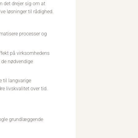
m det drejer sig om at
ive løsninger til rådighed.
matisere processer og
effekt på virksomhedens
r de nødvendige
 til langvarige
livskvalitet over tid.
ge nogle grundlæggende