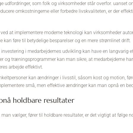
ge udfordringer, som folk og virksomheder står overfor. uanset o
educere omkostningerne eller forbedre livskvaliteten, er der effekt
ved at implementere moderne teknologi kan virksomheder auto
te kan føre til betydelige besparelser og en mere strømlinet drift.
investering i medarbejdernes udvikling kan have en langvarig 
rser og træningsprogrammer kan man sikre, at medarbejderne ha
res arbejde effektivt.
nkeltpersoner kan ændringer i livsstil, såsom kost og motion, føre
mplementere små, men effektive ændringer kan man opnå en bedre 
 opnå holdbare resultater
r, man vælger, fører til holdbare resultater, er det vigtigt at føl