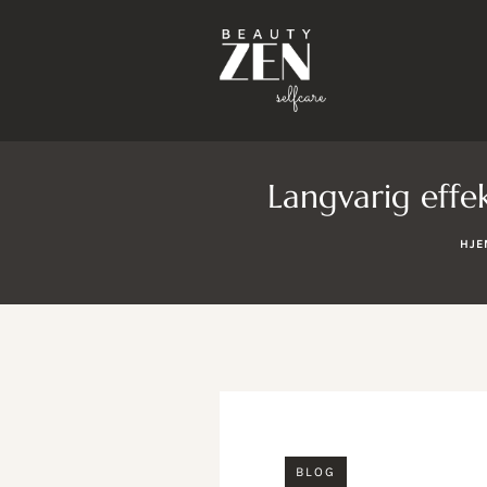
Langvarig effek
HJE
BLOG