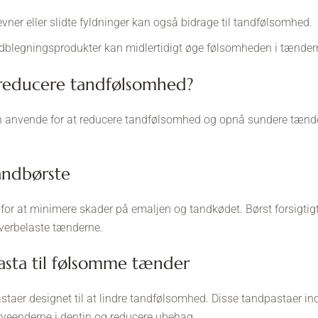
revner eller slidte fyldninger kan også bidrage til tandfølsomhed.
dblegningsprodukter kan midlertidigt øge følsomheden i tænder
 reducere tandfølsomhed?
an anvende for at reducere tandfølsomhed og opnå sundere tænder
tandbørste
e for at minimere skader på emaljen og tandkødet. Børst forsigtig
 overbelaste tænderne.
pasta til følsomme tænder
astaer designet til at lindre tandfølsomhed. Disse tandpastaer in
rveenderne i dentin og reducere ubehag.