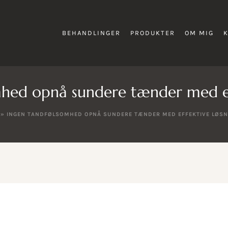
BEHANDLINGER
PRODUKTER
OM MIG
hed opnå sundere tænder med ef
»
INGEN TANDFØLSOMHED OPNÅ SUNDERE TÆNDER MED EFFEKTIVE LØSN