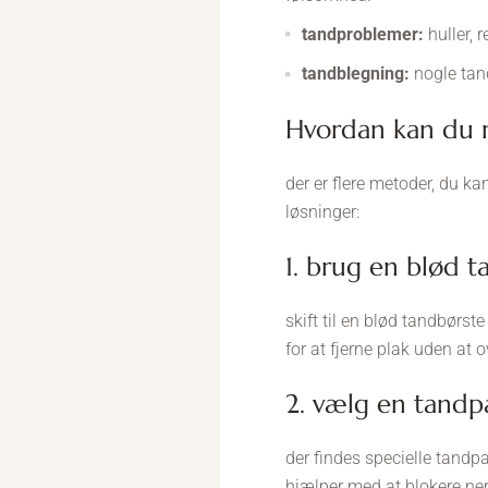
tandproblemer:
huller, 
tandblegning:
nogle tan
hvordan kan du
der er flere metoder, du k
løsninger:
1. brug en blød 
skift til en blød tandbørst
for at fjerne plak uden at
2. vælg en tand
der findes specielle tandp
hjælper med at blokere ne