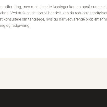
 udfordring, men med de rette løsninger kan du opnå sundere 
hag. Ved at følge de tips, vi har delt, kan du reducere tandføls
at konsultere din tandlæge, hvis du har vedvarende problemer 
ing og rådgivning.