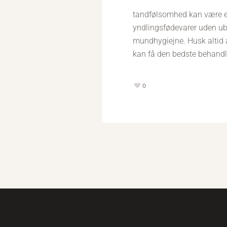
tandfølsomhed kan være en
yndlingsfødevarer uden ube
mundhygiejne. Husk altid 
kan få den bedste behandl
0