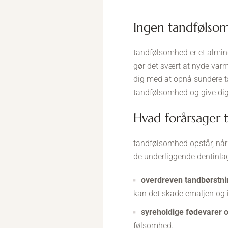
ingen tandfølso
tandfølsomhed er et almin
gør det svært at nyde varme
dig med at opnå sundere tæ
tandfølsomhed og give dig n
hvad forårsager
tandfølsomhed opstår, når t
de underliggende dentinlag
overdreven tandbørstni
kan det skade emaljen og i
syreholdige fødevarer o
følsomhed.