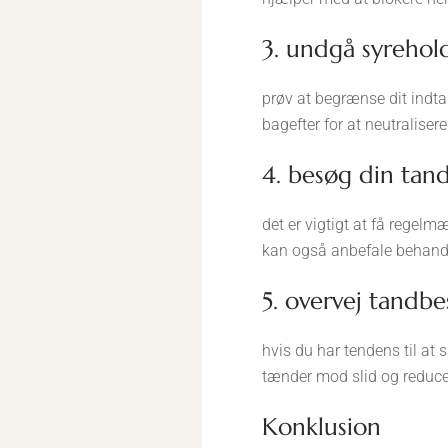
3. undgå syreho
prøv at begrænse dit indt
bagefter for at neutraliser
4. besøg din ta
det er vigtigt at få regel
kan også anbefale behandli
5. overvej tandbe
hvis du har tendens til at
tænder mod slid og reduc
konklusion