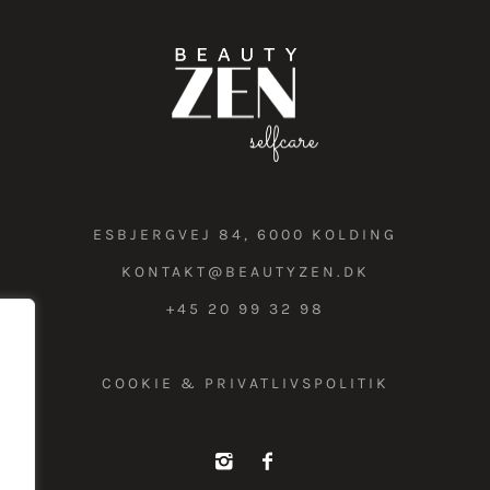
ESBJERGVEJ 84, 6000 KOLDING
KONTAKT@BEAUTYZEN.DK
+45 20 99 32 98
COOKIE & PRIVATLIVSPOLITIK