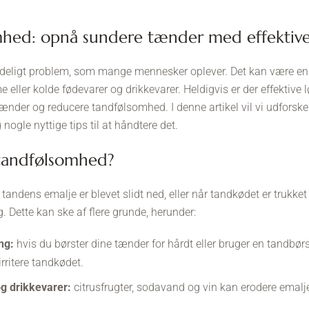
mhed: opnå sundere tænder med effektive
deligt problem, som mange mennesker oplever. Det kan være en u
 eller kolde fødevarer og drikkevarer. Heldigvis er der effektive 
nder og reducere tandfølsomhed. I denne artikel vil vi udforske 
ogle nyttige tips til at håndtere det.
 tandfølsomhed?
andens emalje er blevet slidt ned, eller når tandkødet er trukket 
. Dette kan ske af flere grunde, herunder:
ng:
hvis du børster dine tænder for hårdt eller bruger en tandbør
rritere tandkødet.
g drikkevarer:
citrusfrugter, sodavand og vin kan erodere emaljen 