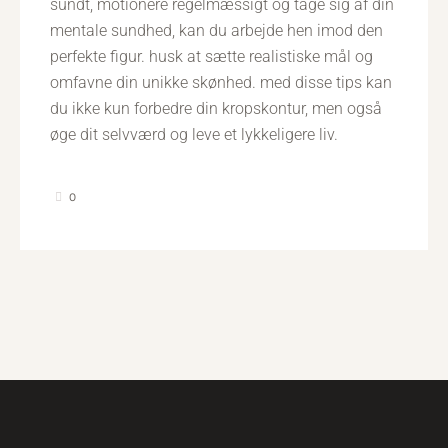
sundt, motionere regelmæssigt og tage sig af din
mentale sundhed, kan du arbejde hen imod den
perfekte figur. husk at sætte realistiske mål og
omfavne din unikke skønhed. med disse tips kan
du ikke kun forbedre din kropskontur, men også
øge dit selvværd og leve et lykkeligere liv.
0