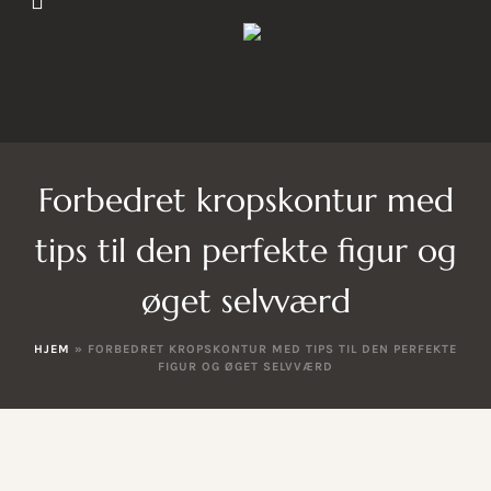
Forbedret kropskontur med
tips til den perfekte figur og
øget selvværd
HJEM
»
FORBEDRET KROPSKONTUR MED TIPS TIL DEN PERFEKTE
FIGUR OG ØGET SELVVÆRD