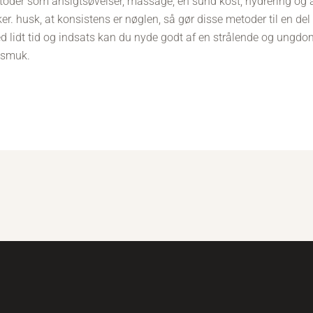
toder som ansigtsøvelser, massage, en sund kost, hydrering og
er. husk, at konsistens er nøglen, så gør disse metoder til en del 
ed lidt tid og indsats kan du nyde godt af en strålende og ungdom
g smuk.