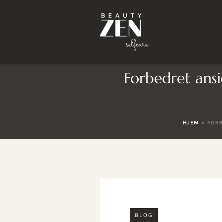
Forbedret ans
HJEM
»
FORB
BLOG