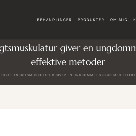
BEHANDLINGER
PRODUKTER
OM MIG
igtsmuskulatur giver en ungdom
effektive metoder
EDRET ANSIGTSMUSKULATUR GIVER EN UNGDOMMELIG GLØD MED EFFEKT