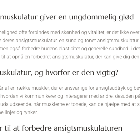
tsmuskulatur giver en ungdommelig glød
lighed ofte forbindes med skønhed og vitalitet, er det ikke ov
dre deres ansigtsmuskulatur. en sund og tonet ansigtsmuskulatur 
n også forbedre hudens elasticitet og generelle sundhed. i dett
 til at opnå en forbedret ansigtsmuskulatur, der kan give dig d
uskulatur, og hvorfor er den vigtig?
r af en række muskler, der er ansvarlige for ansigtsudtryk og b
 i, hvordan vi kommunikerer og interagerer med andre. desuden p
huds udseende. når musklerne er tonede, kan de hjælpe med at
e linjer og rynker.
r til at forbedre ansigtsmuskulaturen