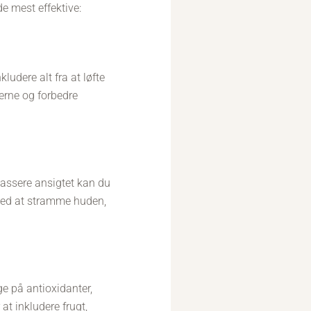
de mest effektive:
ludere alt fra at løfte
erne og forbedre
massere ansigtet kan du
 med at stramme huden,
ge på antioxidanter,
at inkludere frugt,