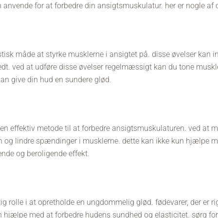
n anvende for at forbedre din ansigtsmuskulatur. her er nogle af 
tisk måde at styrke musklerne i ansigtet på. disse øvelser kan ink
redt. ved at udføre disse øvelser regelmæssigt kan du tone muskl
 kan give din hud en sundere glød.
n effektiv metode til at forbedre ansigtsmuskulaturen. ved at 
en og lindre spændinger i musklerne. dette kan ikke kun hjælpe
nde og beroligende effekt.
tig rolle i at opretholde en ungdommelig glød. fødevarer, der er ri
n hjælpe med at forbedre hudens sundhed og elasticitet. sørg for 