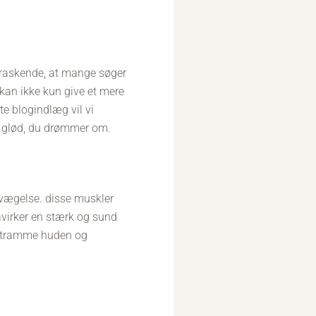
erraskende, at mange søger
kan ikke kun give et mere
e blogindlæg vil vi
en glød, du drømmer om.
evægelse. disse muskler
åvirker en stærk og sund
 stramme huden og