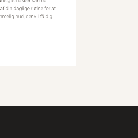
 ansigtsmasker kan du
af din daglige rutine for at
melig hud, der vil få dig