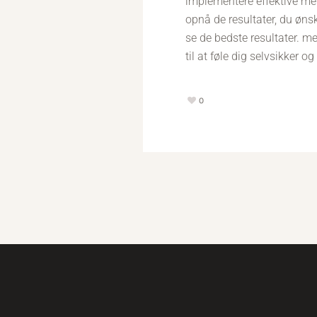
implementere effektive me
opnå de resultater, du ønsk
se de bedste resultater. m
til at føle dig selvsikker o
0