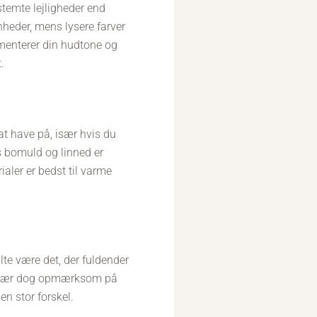
estemte lejligheder end
heder, mens lysere farver
menterer din hudtone og
.
e at have på, især hvis du
ns bomuld og linned er
aler er bedst til varme
bælte være det, der fuldender
il. Vær dog opmærksom på
en stor forskel.