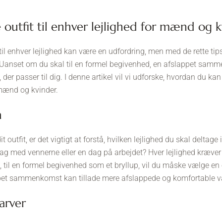
e outfit til enhver lejlighed for mænd og 
t til enhver lejlighed kan være en udfordring, men med de rette ti
Uanset om du skal til en formel begivenhed, en afslappet samm
il, der passer til dig. I denne artikel vil vi udforske, hvordan du
 mænd og kvinder.
n
 outfit, er det vigtigt at forstå, hvilken lejlighed du skal deltage i
g med vennerne eller en dag på arbejdet? Hver lejlighed kræver en
til en formel begivenhed som et bryllup, vil du måske vælge en e
pet sammenkomst kan tillade mere afslappede og komfortable v
farver