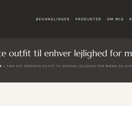
BEHANDLINGER
PRODUKTER
OM MIG
te outfit til enhver lejlighed for
M
»
FIND DET PERFEKTE OUTFIT TIL ENHVER LEJLIGHED FOR MÆND OG KVI