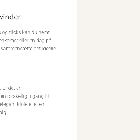
kvinder
ps og tricks kan du nemt
enkomst eller en dag på
 kan sammensætte det ideelle
. Er det en
 forskellig tilgang til
legant kjole eller en
alg.