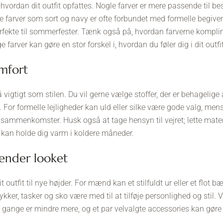
 i, hvordan dit outfit opfattes. Nogle farver er mere passende til b
 farver som sort og navy er ofte forbundet med formelle begiven
rfekte til sommerfester. Tænk også på, hvordan farverne kompli
e farver kan gøre en stor forskel i, hvordan du føler dig i dit outfit
omfort
 så vigtigt som stilen. Du vil gerne vælge stoffer, der er behagelig
. For formelle lejligheder kan uld eller silke være gode valg, me
 sammenkomster. Husk også at tage hensyn til vejret; lette materi
 kan holde dig varm i koldere måneder.
dender looket
dit outfit til nye højder. For mænd kan et stilfuldt ur eller et flot 
ykker, tasker og sko være med til at tilføje personlighed og st
e gange er mindre mere, og et par velvalgte accessories kan gøre 