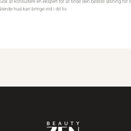
husk at konsultere en ekspert for at finde den bedste løsning for 
ende hud kan bringe ind i dit liv.