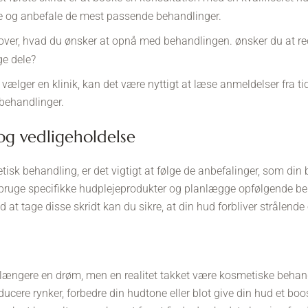
e og anbefale de mest passende behandlinger.
ver, hvad du ønsker at opnå med behandlingen. ønsker du at red
e dele?
 vælger en klinik, kan det være nyttigt at læse anmeldelser fra tid
 behandlinger.
 og vedligeholdelse
tisk behandling, er det vigtigt at følge de anbefalinger, som din 
 bruge specifikke hudplejeprodukter og planlægge opfølgende be
d at tage disse skridt kan du sikre, at din hud forbliver strålende 
e længere en drøm, men en realitet takket være kosmetiske behand
cere rynker, forbedre din hudtone eller blot give din hud et boos