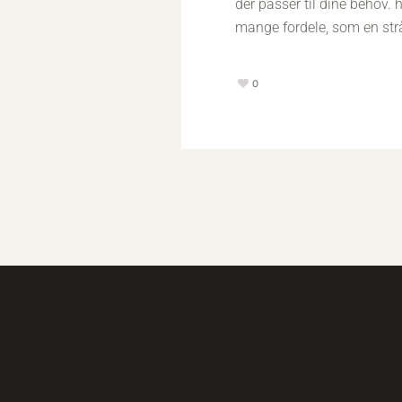
der passer til dine behov. 
mange fordele, som en strål
0