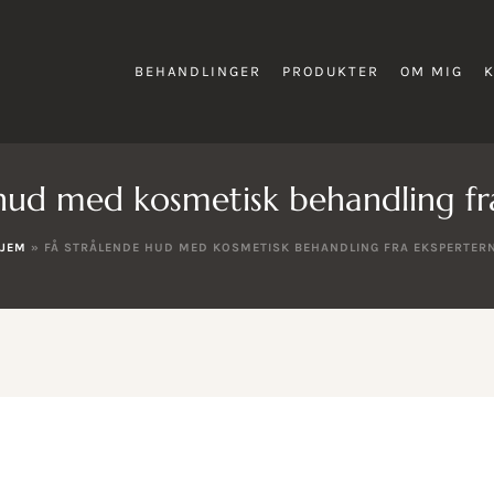
BEHANDLINGER
PRODUKTER
OM MIG
 hud med kosmetisk behandling fr
JEM
»
FÅ STRÅLENDE HUD MED KOSMETISK BEHANDLING FRA EKSPERTER