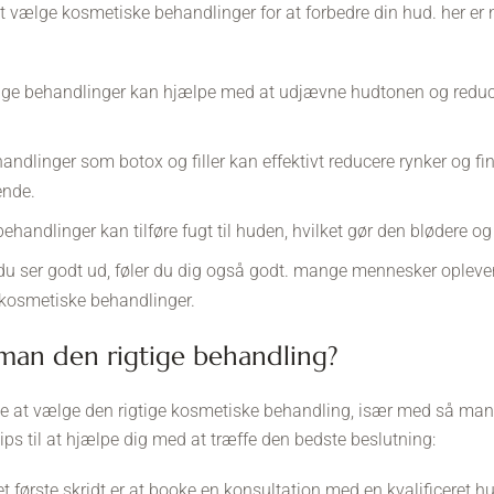
t vælge kosmetiske behandlinger for at forbedre din hud. her er 
e behandlinger kan hjælpe med at udjævne hudtonen og reduc
ndlinger som botox og filler kan effektivt reducere rynker og fine 
nde.
ehandlinger kan tilføre fugt til huden, hvilket gør den blødere og
du ser godt ud, føler du dig også godt. mange mennesker oplever 
et kosmetiske behandlinger.
 man den rigtige behandling?
e at vælge den rigtige kosmetiske behandling, især med så ma
tips til at hjælpe dig med at træffe den bedste beslutning:
t første skridt er at booke en konsultation med en kvalificeret 