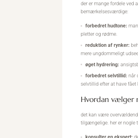
der er mange fordele ved a
bemærkelsesværdige:
forbedret hudtone:
mang
pletter og rødme.
reduktion af rynker:
beha
mere ungdommeligt udsee
øget hydrering:
ansigtsb
forbedret selvtillid:
når 
selvtillid efter at have få
hvordan vælger
det kan være overvældend
tilgængelige. her er nogle 
konsulter en ekspert:
de