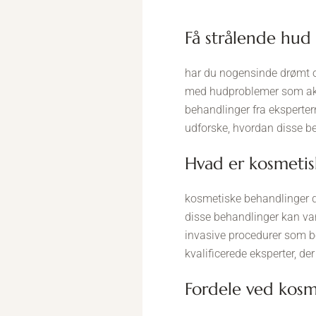
få strålende hu
har du nogensinde drømt 
med hudproblemer som akne
behandlinger fra ekspertern
udforske, hvordan disse beh
hvad er kosmeti
kosmetiske behandlinger dæ
disse behandlinger kan var
invasive procedurer som bot
kvalificerede eksperter, der
fordele ved kos