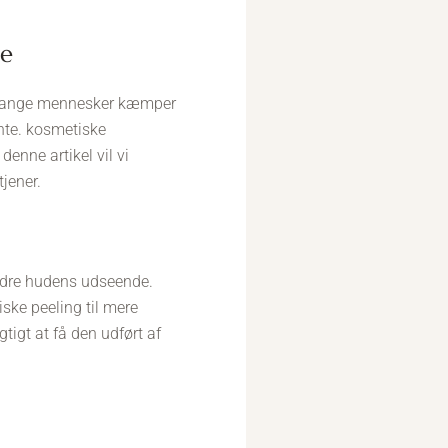
ne
? mange mennesker kæmper
nte. kosmetiske
denne artikel vil vi
tjener.
bedre hudens udseende.
ske peeling til mere
tigt at få den udført af