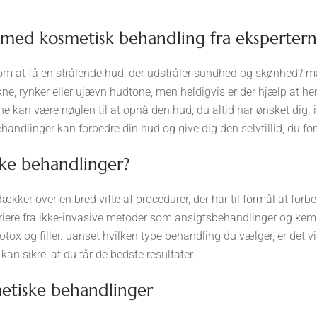
d med kosmetisk behandling fra eksperter
om at få en strålende hud, der udstråler sundhed og skønhed
, rynker eller ujævn hudtone, men heldigvis er der hjælp at he
e kan være nøglen til at opnå den hud, du altid har ønsket dig. i 
andlinger kan forbedre din hud og give dig den selvtillid, du for
ske behandlinger?
kker over en bred vifte af procedurer, der har til formål at for
iere fra ikke-invasive metoder som ansigtsbehandlinger og kemi
ox og filler. uanset hvilken type behandling du vælger, er det vig
 kan sikre, at du får de bedste resultater.
metiske behandlinger