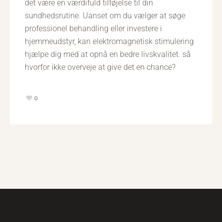
det være en værdifuld tilføjelse til din
sundhedsrutine. Uanset om du vælger at søge
professionel behandling eller investere i
hjemmeudstyr, kan elektromagnetisk stimulering
hjælpe dig med at opnå en bedre livskvalitet. så
hvorfor ikke overveje at give det en chance?
0