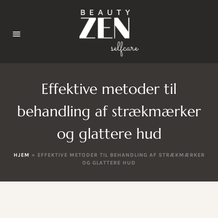
Effektive metoder til
behandling af strækmærker
og glattere hud
HJEM
»
EFFEKTIVE METODER TIL BEHANDLING AF STRÆKMÆRKER
OG GLATTERE HUD