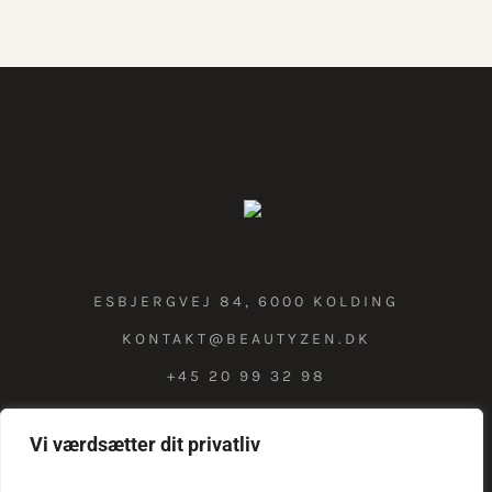
ESBJERGVEJ 84, 6000 KOLDING
KONTAKT@BEAUTYZEN.DK
+45 20 99 32 98
Vi værdsætter dit privatliv
COOKIE & PRIVATLIVSPOLITIK