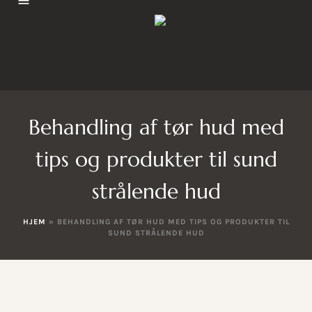
Behandling af tør hud med
tips og produkter til sund
strålende hud
HJEM
»
BEHANDLING AF TØR HUD MED TIPS OG PRODUKTER TIL
SUND STRÅLENDE HUD