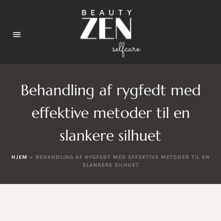
Behandling af rygfedt med
effektive metoder til en
slankere silhuet
HJEM
»
BEHANDLING AF RYGFEDT MED EFFEKTIVE METODER TIL EN
SLANKERE SILHUET